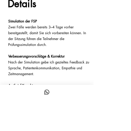
Details
Simulation der FSP
Zwei Fälle werden bereits 3–4 Tage vorher
bereitgestellt, damit Sie sich vorbereiten können. In
der Sitzung führen die Teilnehmer die
Prüfungssimulation durch.
Verbesserungsvorschläge & Korrektur
Nach der Simulation gebe ich gezieltes Feedback zu
Sprache, Patientenkommunikation, Empathie und
Zeitmanagement.
Arztbrief-Korrektur
Gemeinsam analysieren und verbessern wir den
Arztbrief.
Arzt-Arzt-Gespräch
Anschließend simulieren wir das Gespräch mit einem
Fachkollegen und reflektieren den Ablauf.