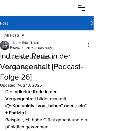
Post
All Posts
Noah Elias Tatari
All Posts
May 25, 2025
2 min read
Indirekte Rede in der
Podcast: German Explained
Vergangenheit [Podcast-
Podcast: FSP Explained
Folge 26]
Updated:
Aug 10, 2025
Die 
indirekte Rede in der 
Vergangenheit
 bildet man mit:
👉 Konjunktiv I von „haben“ oder „sein“ 
+ Partizip II
Beispiel:„Ich habe Glück gehabt und bin 
pünktlich gekommen.“